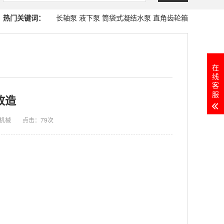
热门关键词：
长轴泵
液下泵
筒袋式凝结水泵
直角齿轮箱
在
线
客
服
改造
机械
点击：
79次