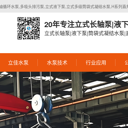
轴循环水泵,多吸头排污泵,立式液下泵,立式多级筒袋式凝结水泵,H系列直
20年专注立式长轴泵|液
立式长轴泵|液下泵|筒袋式凝结水泵
立佳水泵
水泵技术
行业应用