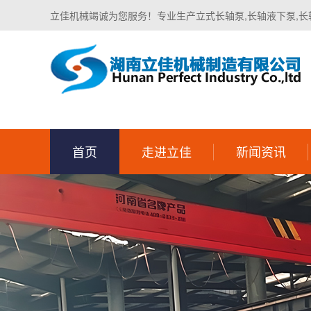
立佳机械竭诚为您服务！专业生产立式长轴泵,长轴液下泵,长
首页
走进立佳
新闻资讯