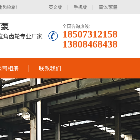
角齿轮箱！
英文版
|
手机版
|
简体/繁體
下泵
全国咨询热线：
18507312158
|直角齿轮专业厂家
13808468438
公司相册
联系我们