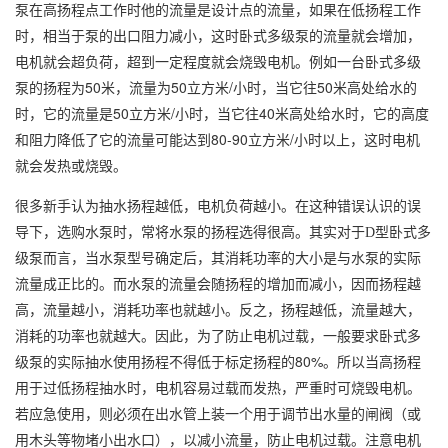
泵在高扬程点工作时他的流量是设计点的流量，如果在低扬程工作
时，相当于泵的出口阻力减小，这时卧式多级泵的流量就会增加，
电机就会超负荷，超到一定程度就会烧毁电机。例如一台卧式多级
50
50
/
50
泵的扬程为
米，流量为
立方米
小时，当它往
米高处给水的
50
/
40
时，它的流量是
立方米
小时，当它往
米高处给水时，它的高度
80-90
/
和阻力降低了它的流量可能达到
立方米
小时以上，这时电机
就会发热或烧毁。
很多新手认为抽水扬程越低，电机负荷越小。在这种错误认识的误
导下，选购水泵时，常将水泵的扬程选得很高。其实对于D型卧式多
级泵而言，当水泵型号确定后，其消耗功率的大小是与水泵的实际
流量成正比的。而水泵的流量会随扬程的增加而减小，因而扬程越
高，流量越小，消耗功率也就越小。反之，扬程越低，流量越大，
消耗的功率也就越大。因此，为了防止电机过载，一般要求卧式多
80%
级泵的实际抽水使用扬程不得低于标定扬程的
。所以当高扬程
用于过低扬程抽水时，电机容易过载而发热，严重时可烧毁电机。
若应急使用，则必须在出水管上装一个用于调节出水量的闸阀（或
用木头等物堵小出水口），以减小流量，防止电机过载。注意电机