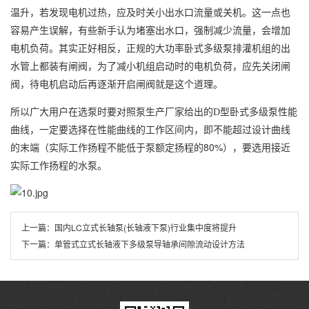
温升，若发现电机过热，应及时关小出水口流量或关机。这一点也
容易产生误解，有些新手认为堵塞出水口，强制减少流量，会增加
电机负荷。其实正好相反，正规的大功率卧式多级泵排灌机组的出
水管上都装有闸阀，为了减小机组启动时的电机负荷，应先关闭闸
阀，待电机启动后再逐渐开启闸阀就是这个道理。
所以广大用户在选泵时要对照泵生产厂家给出的D型卧式多级泵性能
曲线，一定要选择在性能曲线的工作区间内，即不能超过设计曲线
80%
的末端（实际工作扬程不能低于泵额定扬程的
），要选用接近
实际工作扬程的水泵。
上一篇：
国内LC立式长轴泵(长轴液下泵)行业集中度将提升
下一篇：
单管式立式长轴液下多级泵导轴承间隙流动设计方法