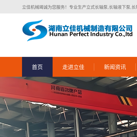
立佳机械竭诚为您服务！专业生产立式长轴泵,长轴液下泵,长
首页
走进立佳
新闻资讯