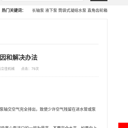
热门关键词：
长轴泵
液下泵
筒袋式凝结水泵
直角齿轮箱
因和解决办法
南立佳机械
点击：
79次
泵轴交空气完全排出，致使少许空气残留在进水管或泵