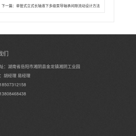
下一篇：
单管式立式长轴液下多级泵导轴承间隙流动设计方法
我们
址：湖南省岳阳市湘阴县金龙镇湘阴工业园
：胡经理 易经理
8507312158
3808468438