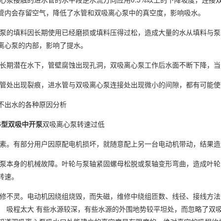
心泵接触的进水管的水平段逆水流方向应用
以上的下降坡度，连接
管内会存留空气，降低了水管和双吸离心泵中的真空度，影响吸水。
泵的填料因长期使用已经磨损或填料压得过松，造成大量的水从填料与泵
离心泵的内部，影响了提水。
长期潜在水下，管壁腐蚀出现孔洞，双吸离心泵工作后水面不断下降，当
管处出现裂痕，进水管与双吸离心泵连接处出现微小的间隙，都有可能使
不出水的各种原因分析
5
型双吸中
开
泵
双吸离心泵转速过低
素。有部分用户因原配电机损坏，就随意配上另一台电动机带动，结果造
泵本身的机械故障。叶轮与泵轴紧固螺母松脱或泵轴变形弯曲，造成叶轮
转速。
修不灵。电动机因绕组烧毁，而失磁，维修中绕组匝数、线径、接线方法
。
吸程太大
有些水源较深，有些水源的外围地势较平坦处，而忽略了双